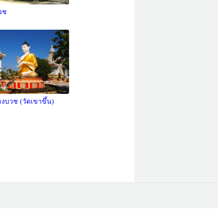
วช
งบวช (วัดเขาขึ้น)