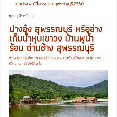
งานประเพณีทิ้งกระจาด สุพรรณบุรี 2560
คุณอยู่ที่:
หน้าแรก
ปางอุ๋ง สุพรรณบุรี หรืออ่าง
เก็บน้ำหุบเขาวง บ้านพุน้ำ
ร้อน ด่านช้าง สุพรรณบุรี
อัปเดตล่าสุดเมื่อ: 19 พฤศจิกายน 2561
|
เขียนโดย หนุ่ม สุพรรณ
|
เปิดอ่าน : 369647 ครั้ง