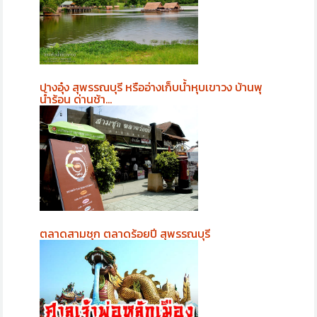
ปางอุ๋ง สุพรรณบุรี หรืออ่างเก็บน้ำหุบเขาวง บ้านพุ
น้ำร้อน ด่านช้า…
ตลาดสามชุก ตลาดร้อยปี สุพรรณบุรี