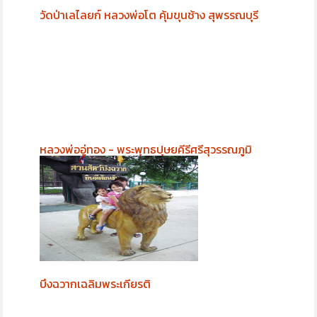
วัดป่าเลไลยก์ หลวงพ่อโต คุ้มขุนช้าง สุพรรณบุรี
หลวงพ่ออู่ทอง - พระพุทธปุษยคีรีศรีสุวรรณภูมิ
บึงฉวากเฉลิมพระเกียรติ