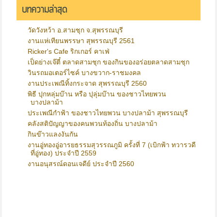
บทความล่าสุด
วัดวังหว้า อ.สามชุก จ.สุพรรณบุรี
งานแห่เทียนพรรษา สุพรรณบุรี 2561
Ricker's Cafe ริกเกอร์ คาเฟ่
เป็ดย่างเจ๊ตี๋ ตลาดสามชุก ของกินของอร่อยตลาดสามชุก
วินรถมอเตอร์ไซค์ บางขวาก-ราชมงคล
งานประเพณีทิ้งกระจาด สุพรรณบุรี 2560
พิธี ปุกหลุ่มบ๊าน หรือ ปุลุ่มบ๊าน ของชาวไทยพวน
บางปลาม้า
ประเพณีกำฟ้า ของชาวไทยพวน บางปลาม้า สุพรรณบุรี
คลังสติปัญญาของคนพวนท้องถิ่น บางปลาม้า
กินข๊าวแลงงันกัน
งานอู่ทองอู่อารยธรรมสุวรรณภูมิ ครั้งที่ 7 (เบิกฟ้า ทวารวดี
ที่อู่ทอง) ประจำปี 2559
งานอนุสรณ์ดอนเจดีย์ ประจำปี 2560