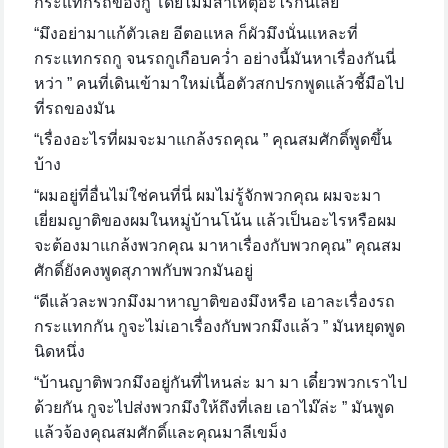
กระแทกรถของกู โดยไม่มีสาเหตุอะไรกันเลย”
“มึงอย่ามาแก้ตัวเลย อีตอแหล ก็ผัวมึงนั่นแหละที่
กระแทกรถกู จนรถกูเกือบคว่ำ อย่างนี้มันหาเรื่องกันนี่
หว่า ” คนที่เดินเข้ามาใหม่เนื้อตัวสกปรกพูดแล้วชี้มือไป
ที่รถของมัน
“เรื่องอะไรที่ผมจะมาแกล้งรถคุณ ” คุณสมศักดิ์พูดขึ้น
บ้าง
“ผมอยู่ที่อื่นไม่ใช่คนที่นี่ ผมไม่รู้จักพวกคุณ ผมจะมา
เยี่ยมญาติของผมในหมู่บ้านโน้น แล้วเป็นอะไรหรือผม
จะต้องมาแกล้งพวกคุณ มาหาเรื่องกับพวกคุณ” คุณสม
ศักดิ์ยังคงพูดสุภาพกับพวกมันอยู่
“ดีแล้วละพวกมึงมาหาญาติของมึงหรือ เอาละเรื่องรถ
กระแทกกัน กูจะไม่เอาเรื่องกับพวกมึงแล้ว ” มันหยุดพูด
นิดหนึ่ง
“บ้านญาติพวกมึงอยู่กันที่ไหนล่ะ มา มา เดี๋ยวพวกเราไป
ด้วยกัน กูจะไปส่งพวกมึงให้ถึงที่เลย เอาไม๊ล่ะ ” มันพูด
แล้วจ้องคุณสมศักดิ์และคุณมาลีเขม็ง