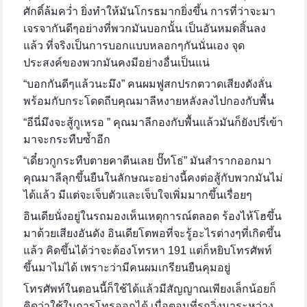
ศักดิ์ล้มคว่ำ ยิ่งทำให้มันโกรธมากยิ่งขึ้น การที่ว่าจะมา
เจรจากันดีๆอย่างที่พวกมันบอกนั้น เป็นอันหมดสิ้นลง
แล้ว ที่จริงเป็นการบอกแบบหลอกๆกันนั่นเอง จุด
ประสงค์ของพวกมันคงมีอย่างอื่นเป็นแน่
“บอกกันดีๆแล้วนะมึง” คนผมฟูสกปรกตวาดเสียงดังลั่น
พร้อมกับกระโดดถีบคุณมาลีหงายหลังลงไปกองกับพื้น
“อีนี่มึงจะสู้กูเหรอ ” คุณมาลีกองกับพื้นแล้วมันก็ยังปรี่เข้า
มาจะกระทืบซ้ำอีก
“เดี๋ยวกูกระทืบตายคาตีนเลย ปั๊ทโธ่” มันสำรากออกมา
คุณมาลีลุกขึ้นยืนในลักษณะอย่างนี้คงต่อสู้กับพวกมันไม่
ได้แล้ว มีแต่จะเจ็บตัวและเจ็บใจเพิ่มมากขึ้นเรื่อยๆ
อินเดียนั่งอยู่ในรถมองเห็นเหตุการณ์ตลอด ร้องไห้โฮขึ้น
มาด้วยเสียงอันดัง อินเดียโตพอที่จะรู้อะไรต่างๆที่เกิดขึ้น
แล้ว คิดขึ้นได้ว่าจะต้องโทรหา
191 แต่ก็หยิบโทรศัพท์
ขึ้นมาไม่ได้ เพราะว่ามีคนผมเกรียนยืนคุมอยู่
โทรศัพท์ในตอนนี้ก็ใช้ได้แล้วมีสัญญาณเพียงเล็กน้อยก็
คิดว่าใช้ในการโทรออกได้ เมื่อตอนที่รถวิ่งมาระหว่าง