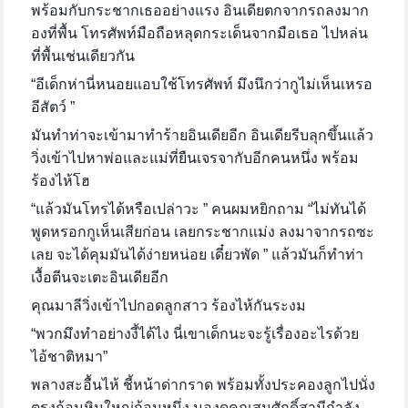
พร้อมกับกระชากเธออย่างแรง อินเดียตกจากรถลงมาก
องที่พื้น โทรศัพท์มือถือหลุดกระเด็นจากมือเธอ ไปหล่น
ที่พื้นเช่นเดียวกัน
“อีเด็กห่านี่หนอยแอบใช้โทรศัพท์ มึงนึกว่ากูไม่เห็นเหรอ
อีสัตว์ ”
มันทำท่าจะเข้ามาทำร้ายอินเดียอีก อินเดียรีบลุกขึ้นแล้ว
วิ่งเข้าไปหาพ่อและแม่ที่ยืนเจรจากับอีกคนหนึ่ง พร้อม
ร้องไห้โฮ
“แล้วมันโทรได้หรือเปล่าวะ ” คนผมหยิกถาม “ไม่ทันได้
พูดหรอกกูเห็นเสียก่อน เลยกระชากแม่ง ลงมาจากรถซะ
เลย จะได้คุมมันได้ง่ายหน่อย เดี๋ยวพัด ” แล้วมันก็ทำท่า
เงื้อตีนจะเตะอินเดียอีก
คุณมาลีวิ่งเข้าไปกอดลูกสาว ร้องไห้กันระงม
“พวกมึงทำอย่างงี้ได้ไง นี่เขาเด็กนะจะรู้เรื่องอะไรด้วย
ไอ้ชาติหมา”
พลางสะอื้นไห้ ชี้หน้าด่ากราด พร้อมทั้งประคองลูกไปนั่ง
ตรงก้อนหินใหญ่ก้อนหนึ่ง มองดูคุณสมศักดิ์สามีกำลัง