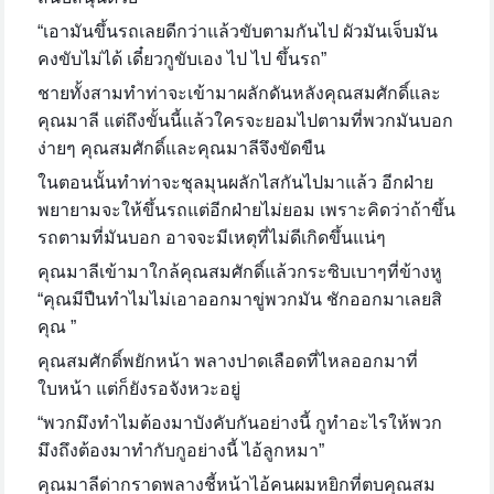
“เอามันขึ้นรถเลยดีกว่าแล้วขับตามกันไป ผัวมันเจ็บมัน
คงขับไม่ได้ เดี๋ยวกูขับเอง ไป ไป ขึ้นรถ”
ชายทั้งสามทำท่าจะเข้ามาผลักดันหลังคุณสมศักดิ์และ
คุณมาลี แต่ถึงขั้นนี้แล้วใครจะยอมไปตามที่พวกมันบอก
ง่ายๆ คุณสมศักดิ์และคุณมาลีจึงขัดขืน
ในตอนนั้นทำท่าจะชุลมุนผลักไสกันไปมาแล้ว อีกฝ่าย
พยายามจะให้ขึ้นรถแต่อีกฝ่ายไม่ยอม เพราะคิดว่าถ้าขึ้น
รถตามที่มันบอก อาจจะมีเหตุที่ไม่ดีเกิดขึ้นแน่ๆ
คุณมาลีเข้ามาใกล้คุณสมศักดิ์แล้วกระซิบเบาๆที่ข้างหู
“คุณมีปืนทำไมไม่เอาออกมาขู่พวกมัน ชักออกมาเลยสิ
คุณ ”
คุณสมศักดิ์พยักหน้า พลางปาดเลือดที่ไหลออกมาที่
ใบหน้า แต่ก็ยังรอจังหวะอยู่
“พวกมึงทำไมต้องมาบังคับกันอย่างนี้ กูทำอะไรให้พวก
มึงถึงต้องมาทำกับกูอย่างนี้ ไอ้ลูกหมา”
คุณมาลีด่ากราดพลางชี้หน้าไอ้คนผมหยิกที่ตบคุณสม