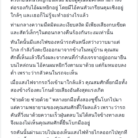
ต่อรองกับไอ้ผมหยิกอยู่ โดยมีไอ้คนหัวเกรียนคุมเชิงอยู่
ใกล้ๆ และเธอก็ไม่รู้จะทำอย่างไรแล้ว
ท่ามกลางความมืดมิดและเงียบสงัด มีเพียงเสียงกบเขียด
และสัตว์เล็กๆในตอนกลางคืนร้องกันระงมเท่านั้น
ทันใดนั้นมีแสงไฟของหน้ารถคันหนึ่งสว่างวาบมาแต่
ไกล กำลังวิ่งตะบึงออกมาจากข้างในหมู่บ้าน คุณสม
ศักดิ์เห็นแล้วจึงวิ่งผละจากคนที่กำลังเจรจาอยู่ออกมายืน
บนไหล่ถนน ไอ้คนผมหยิกวิ่งตามมาด้วย แต่ก้มหมอบลง
ต่ำ เพราะว่ากลัวคนในรถจะเห็น
เมื่อแสงไฟจากรถวิ่งเข้ามาใกล้แล้ว คุณสมศักดิ์ยกมือทั้ง
สองข้างร้องตะโกนด้วยเสียงอันดังสุดแรงเกิด
“ช่วยด้วย ช่วยด้วย ” พลางยกมือทั้งสองชูขึ้นโบกไปมา
แต่ความพยายามของคุณสมศักดิ์ไร้ผลแล้ว เพราะว่ารถ
คันที่วิ่งมาด้วยความเร็วฝุ่นตลบ ไม่ได้สนใจข้างทางเลย
จึงมองไม่เห็นคุณสมศักดิ์ยืนโบกมืออยู่
รถคันนั้นผ่านแวบไปมองเห็นแสงไฟท้ายไกลออกไปทุกที