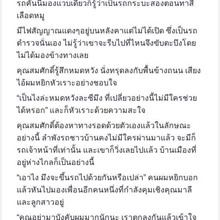
รถคันนี้มองแวบเดียวก็รู้ว่าเป็นรถกระบะสองตอนทาสี
เลือดหมู
มีไฟสัญญาณแดงๆอยู่บนหลังคาแต่ไม่ได้เปิด ซึ่งเป็นรถ
ตำรวจนั่นเอง ไม่รู้ว่าเขาจะรีบไปที่ไหนจึงขับตะบึงโดย
ไม่ได้มองข้างทางเลย
คุณสมศักดิ์รู้สึกหมดหวัง นั่งทรุดลงกับพื้นข้างถนน เสียง
ไอ้ผมหยิกหัวเราะอย่างชอบใจ
“เป็นไงล่ะหมดหวังละซีมึง ที่เปลี่ยวอย่างนี้ไม่มีใครช่วย
ได้หรอก” และก็หัวเราะด้วยความสะใจ
คุณสมศักดิ์ต้องหาทางรอดด้วยตัวเองแล้วในลักษณะ
อย่างนี้ ลำพังรถชาวบ้านคงไม่มีใครผ่านมาแล้ว จะมีก็
รถเจ้าหน้าที่เท่านั้น และเขาก็วิ่งเลยไปแล้ว บ้านเมืองที่
อยู่ห่างไกลก็เป็นอย่างนี้
“เอาไง มึงจะขึ้นรถไปด้วยกันหรือเปล่า” คนผมหยิกบอก
แล้วหันไปมองเพื่อนอีกคนหนึ่งที่กำลังคุมเชิงคุณมาลี
และลูกสาวอยู่
“คุณอย่ามาบังคับผมมากนักนะ เราตกลงกันแล้วเข้าใจ