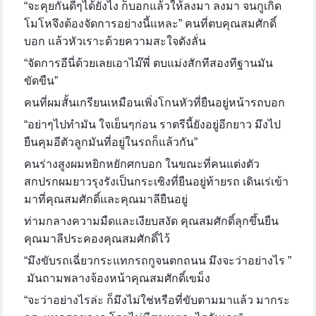
“จะคุยกันดีๆได้ยังไง ก็บอกแล้วให้ลงมา ลงมา จนกูเกิด
โมโหจึงต้องจัดการอย่างนี้แหละ” คนที่ตบคุณสมศักดิ์
บอก แล้วหัวเราะด้วยความสะใจดังลั่น
“จัดการอีนี่ด้วยเลยเอาไม๊พี่ ตบแม่งสักทีสองทีฐานมัน
ขัดขืน”
คนที่ผมสั้นเกรียนเหมือนเพิ่งโกนหัวที่ยืนอยู่หน้ารถบอก
“อย่าๆไปทำมัน ใจเย็นๆก่อน ราตรีนี้ยังอยู่อีกยาว มึงไป
ยืนคุมอีตัวลูกมันที่อยู่ในรถก็แล้วกัน”
คนร่างสูงผมหยิกหยักศกบอก ในขณะที่คนแต่งตัว
สกปรกผมยาวรุงรังเป็นกระเซิงที่ยืนอยู่ท้ายรถ เดินเร่เข้า
มาที่คุณสมศักดิ์และคุณมาลียืนอยู่
ท่ามกลางความมืดและเงียบสงัด คุณสมศักดิ์ลุกขึ้นยืน
คุณมาลีประคองคุณสมศักดิ์ไว้
“มึงขับรถเฉี่ยวกระแทกรถกูจนตกถนน มึงจะว่าอย่างไร ”
มันถามพลางจ้องหน้าคุณสมศักดิ์เขม็ง
“จะว่าอย่างไรล่ะ ก็มึงไม่ใช่หรือที่ขับตามมาแล้ว มากระ