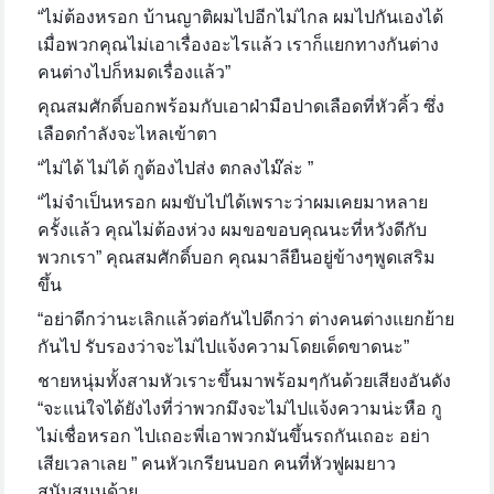
“ไม่ต้องหรอก บ้านญาติผมไปอีกไม่ไกล ผมไปกันเองได้
เมื่อพวกคุณไม่เอาเรื่องอะไรแล้ว เราก็แยกทางกันต่าง
คนต่างไปก็หมดเรื่องแล้ว”
คุณสมศักดิ์บอกพร้อมกับเอาฝ่ามือปาดเลือดที่หัวคิ้ว ซึ่ง
เลือดกำลังจะไหลเข้าตา
“ไม่ได้ ไม่ได้ กูต้องไปส่ง ตกลงไม๊ล่ะ ”
“ไม่จำเป็นหรอก ผมขับไปได้เพราะว่าผมเคยมาหลาย
ครั้งแล้ว คุณไม่ต้องห่วง ผมขอขอบคุณนะที่หวังดีกับ
พวกเรา” คุณสมศักดิ์บอก คุณมาลียืนอยู่ข้างๆพูดเสริม
ขึ้น
“อย่าดีกว่านะเลิกแล้วต่อกันไปดีกว่า ต่างคนต่างแยกย้าย
กันไป รับรองว่าจะไม่ไปแจ้งความโดยเด็ดขาดนะ”
ชายหนุ่มทั้งสามหัวเราะขึ้นมาพร้อมๆกันด้วยเสียงอันดัง
“จะแน่ใจได้ยังไงที่ว่าพวกมึงจะไม่ไปแจ้งความน่ะหือ กู
ไม่เชื่อหรอก ไปเถอะพี่เอาพวกมันขึ้นรถกันเถอะ อย่า
เสียเวลาเลย ” คนหัวเกรียนบอก คนที่หัวฟูผมยาว
สนับสนุนด้วย