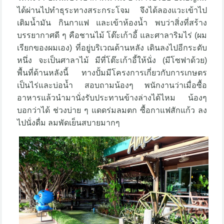
ได้ผ่านไปทำธุระทางสระกระโจม จึงได้ลองแวะเข้าไป
เติมน้ำมัน กินกาแฟ และเข้าห้องน้ำ พบว่าสิ่งที่สร้าง
บรรยากาศดี ๆ คือชานไม้ โต๊ะเก้าอี้ และศาลาริมไร่ (ผม
เรียกของผมเอง) ที่อยู่บริเวณด้านหลัง เดินลงไปอีกระดับ
หนึ่ง จะเป็นศาลาไม้ มีที่โต๊ะเก้าอี้ให้นั่ง (มีโซฟาด้วย)
พื้นที่ด้านหลังนี้ ทางปั้มมีโครงการเกี่ยวกับการเกษตร
เป็นไร่และบ่อน้ำ สอบถามน้องๆ พนักงานว่าเมื่อซื้อ
อาหารแล้วนำมานั่งรับประทานข้างล่างได้ไหม น้องๆ
บอกว่าได้ ช่วงบ่าย ๆ แดดร่มลมตก ซื้อกาแฟสักแก้ว ลง
ไปนั่งดื่ม ลมพัดเย็นสบายมากๆ