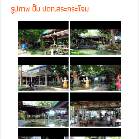
รูปภาพ ปั๊ม ปตท.สระกระโจม